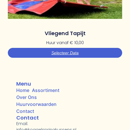
Vliegend Tapijt
Huur vanaf
€
10,00
Selecteer Data
Menu
Home
Assortiment
Over Ons
Huurvoorwaarden
Contact
Contact
Email:
info@koggelspringkussens.nl