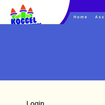
Home
Ass
Login